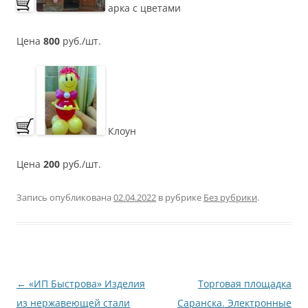
арка с цветами
Цена
800
руб./шт.
Клоун
Цена
200
руб./шт.
Запись опубликована
02.04.2022
в рубрике
Без рубрики
.
Навигация
←
«ИП Быстрова» Изделия
Торговая площадка
по
из нержавеющей стали
Саранска. Электронные