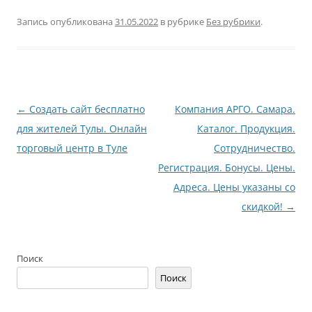
Запись опубликована
31.05.2022
в рубрике
Без рубрики
.
Навигация
←
Создать сайт бесплатно
Компания АРГО. Самара.
по
для жителей Тулы. Онлайн
Каталог. Продукция.
записям
торговый центр в Туле
Сотрудничество.
Регистрация. Бонусы. Цены.
Адреса. Цены указаны со
скидкой!
→
Поиск
Поиск