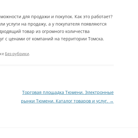
можности для продажи и покупок. Как это работает?
и услуги на продажу, а у покупателя появляются
дходящий товар из огромного количества
уг с ценами от компаний на территории Томска.
ике
Без рубрики
.
Торговая площадка Тюмени. Электронные
рынки Тюмени. Каталог товаров и услуг.
→