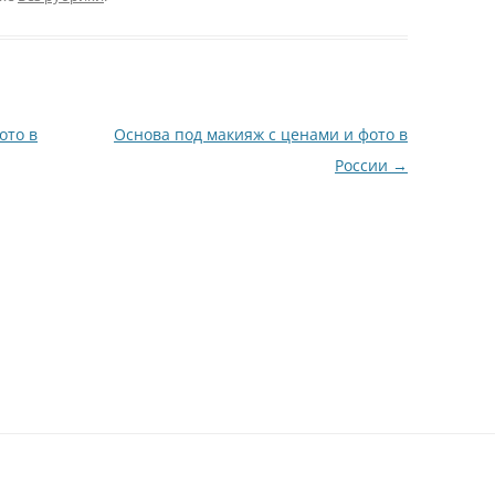
ото в
Основа под макияж с ценами и фото в
России
→