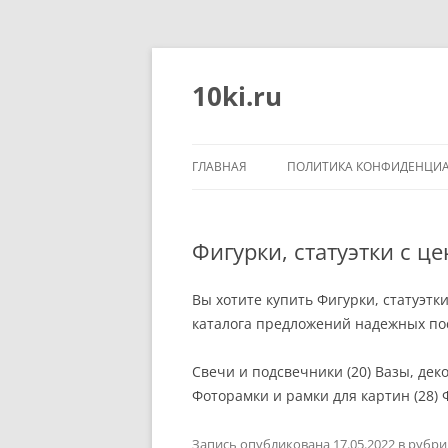
Перейти
к
содержимому
10ki.ru
ГЛАВНАЯ
ПОЛИТИКА КОНФИДЕНЦИ
Фигурки, статуэтки с ц
Вы хотите купить Фигурки, статуэтк
каталога предложений надежных пос
Свечи и подсвечники (20) Вазы, де
Фоторамки и рамки для картин (28) Ф
Запись опубликована
17.05.2022
в рубр