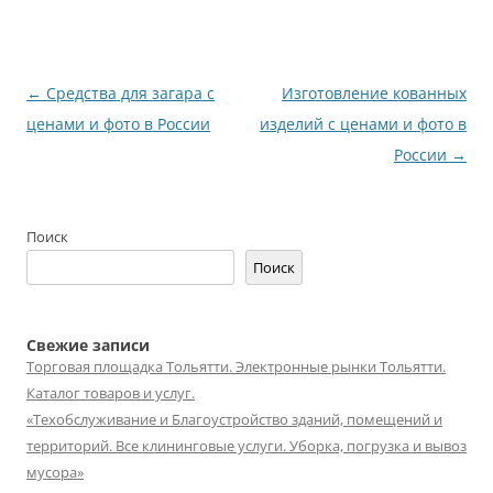
Навигация
←
Средства для загара с
Изготовление кованных
по
ценами и фото в России
изделий с ценами и фото в
записям
России
→
Поиск
Поиск
Свежие записи
Торговая площадка Тольятти. Электронные рынки Тольятти.
Каталог товаров и услуг.
«Техобслуживание и Благоустройство зданий, помещений и
территорий. Все клининговые услуги. Уборка, погрузка и вывоз
мусора»