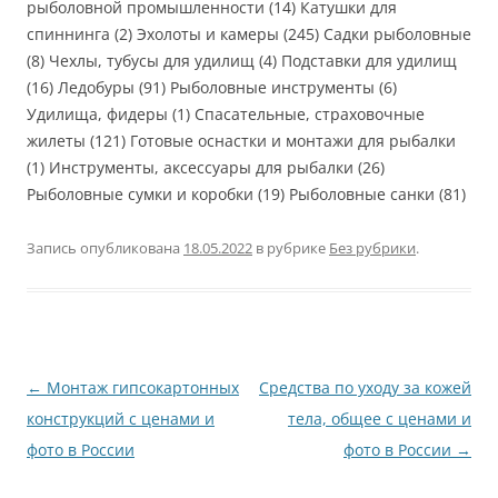
рыболовной промышленности (14) Катушки для
спиннинга (2) Эхолоты и камеры (245) Садки рыболовные
(8) Чехлы, тубусы для удилищ (4) Подставки для удилищ
(16) Ледобуры (91) Рыболовные инструменты (6)
Удилища, фидеры (1) Спасательные, страховочные
жилеты (121) Готовые оснастки и монтажи для рыбалки
(1) Инструменты, аксессуары для рыбалки (26)
Рыболовные сумки и коробки (19) Рыболовные санки (81)
Запись опубликована
18.05.2022
в рубрике
Без рубрики
.
Навигация
←
Монтаж гипсокартонных
Средства по уходу за кожей
по
конструкций с ценами и
тела, общее с ценами и
записям
фото в России
фото в России
→