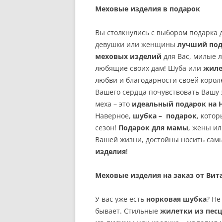
Меховые изделия в подарок
Вы столкнулись с выбором подарка 
девушки или женщины
лучший под
меховых изделий
для Вас, милые л
любящие своих дам! Шуба или
жиле
любви и благодарности своей корол
Вашего сердца почувствовать Вашу 
меха – это
идеальный подарок на
Наверное,
шубка – подарок
, кото
сезон!
Подарок для мамы
, жены и
Вашей жизни, достойны носить сам
изделия
!
Меховые изделия на заказ от Вит
У вас уже есть
норковая шубка
? Не
бывает. Стильные
жилетки из пес