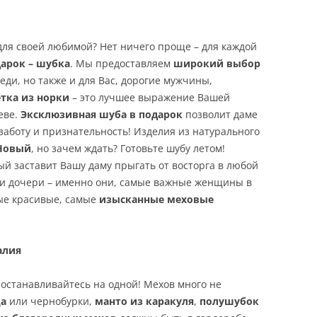
для своей любимой? Нет ничего проще – для каждой
арок – шубка
. Мы предоставляем
широкий выбор
еди, но также и для Вас, дорогие мужчины,
тка из норки
– это лучшее выражение Вашей
еве.
Эксклюзивная шуба в подарок
позволит даме
заботу и признательность! Изделия из натурального
 Новый
, но зачем ждать? Готовьте шубу летом!
рый заставит Вашу даму прыгать от восторга в любой
ли дочери – именно они, самые важные женщины в
ые красивые, самые
изысканные меховые
алия
 останавливайтесь на одной! Мехов много не
ца
или чернобурки,
манто из каракуля
,
полушубок