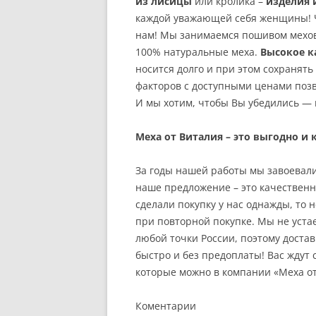
из лисицы
или кролика –
изделия 
каждой уважающей себя женщины! Ч
нам! Мы занимаемся пошивом меховы
100% натуральные меха.
Высокое к
носится долго и при этом сохранять
факторов с доступными ценами поз
И мы хотим, чтобы Вы убедились — 
Меха от Виталия – это выгодно и 
За годы нашей работы мы завоевали
наше предложение – это качествен
сделали покупку у нас однажды, то
при повторной покупке. Мы не уста
любой точки России, поэтому доста
быстро и без предоплаты! Вас жду
которые можно в компании «Меха от
Коментарии