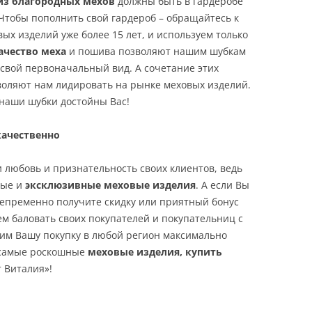
из благородных мехов
должны быть в гардеробе
тобы пополнить свой гардероб – обращайтесь к
х изделий уже более 15 лет, и используем только
ачество меха
и пошива позволяют нашим шубкам
 свой первоначальный вид. А сочетание этих
воляют нам лидировать на рынке меховых изделий.
наши шубки достойны Вас!
качественно
 любовь и признательность своих клиентов, ведь
ные и
эксклюзивные меховые изделия
. А если Вы
 непременно получите скидку или приятный бонус
ем баловать своих покупателей и покупательниц с
вим Вашу покупку в любой регион максимально
т самые роскошные
меховые изделия, купить
 Виталия»!