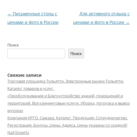
Навигация
←
Письменные столы с
Для активного отдыха с
по
ценами и фото в России
ценами и фото в России
→
записям
Поиск
Поиск
Свежие записи
Торговая площадка Тольятти. Электронные рынки Тольятти.
Каталог товаров и услуг.
«Техобслуживание и Благоустройство зданий, помещений и
территорий. Все клининговые услуги. Уборка, погрузка и вывоз
мусора»
Компания АРГО. Самара. Каталог. Продукция. Сотрудничество.
Регистрация. Бонусы. Цены. Адреса. Цены указаны со скидкой!
Nail Experts