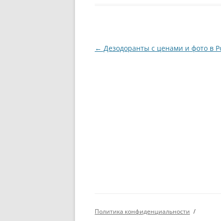
Навигация
←
Дезодоранты с ценами и фото в Р
по
записям
Политика конфиденциальности