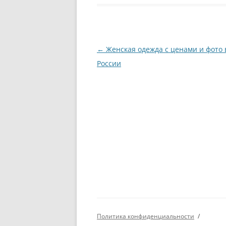
Навигация
←
Женская одежда с ценами и фото 
по
России
записям
Политика конфиденциальности