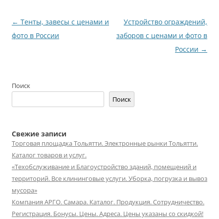
Навигация
←
Тенты, завесы с ценами и
Устройство ограждений,
по
фото в России
заборов с ценами и фото в
записям
России
→
Поиск
Поиск
Свежие записи
Торговая площадка Тольятти. Электронные рынки Тольятти.
Каталог товаров и услуг.
«Техобслуживание и Благоустройство зданий, помещений и
территорий. Все клининговые услуги. Уборка, погрузка и вывоз
мусора»
Компания АРГО. Самара. Каталог. Продукция. Сотрудничество.
Регистрация. Бонусы. Цены. Адреса. Цены указаны со скидкой!