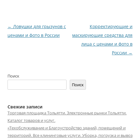
Навигация
←
Ловушки для грызунов с
Корректирующие и
по
ценами и фото в России
маскирующие средства для
записям
лица с ценами и фото в
России
→
Поиск
Поиск
Свежие записи
Торговая площадка Тольятти. Электронные рынки Тольятти.
Каталог товаров и услуг.
«Техобслуживание и Благоустройство зданий, помещений и
территорий. Все клининговые услуги. Уборка, погрузка и вывоз