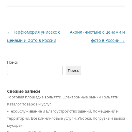
Навигация
←
Парфюмерия унисекс с
Акрил (чистый) с ценами и
по
ценами и фото в России
фото в России
→
записям
Поиск
Поиск
Свежие записи
Торговая площадка Тольятти. Электронные рынки Тольятти.
Каталог товаров и услуг.
«Техобслуживание и Благоустройство зданий, помещений и
территорий. Все клининговые услуги. Уборка, погрузка и вывоз
мусора»