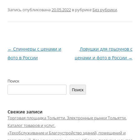
Запись опубликована
20.05.2022
в рубрике
Без рубрики
.
Навигация
←
Спиннеры с ценами и
Ловушки для грызунов с
по
фото в России
ценами и фото в России
→
записям
Поиск
Поиск
Свежие записи
Торговая площадка Тольятти. Электронные рынки Тольятти.
Каталог товаров и услуг.
«Техобслуживание и Благоустройство зданий, помещений и