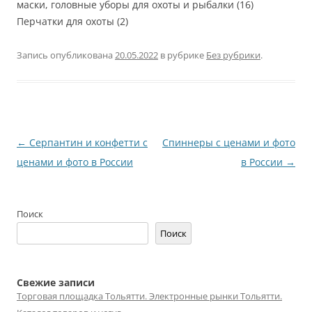
маски, головные уборы для охоты и рыбалки (16)
Перчатки для охоты (2)
Запись опубликована
20.05.2022
в рубрике
Без рубрики
.
Навигация
←
Серпантин и конфетти с
Спиннеры с ценами и фото
по
ценами и фото в России
в России
→
записям
Поиск
Поиск
Свежие записи
Торговая площадка Тольятти. Электронные рынки Тольятти.