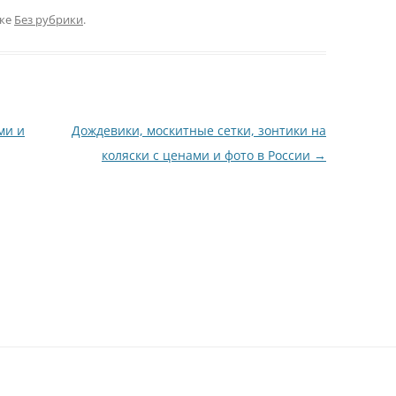
ике
Без рубрики
.
ми и
Дождевики, москитные сетки, зонтики на
коляски с ценами и фото в России
→