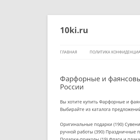
Перейти
к
содержимому
10ki.ru
ГЛАВНАЯ
ПОЛИТИКА КОНФИДЕНЦИ
Фарфорные и фаянсовые
России
Вы хотите купить Фарфорные и фаян
Выбирайте из каталога предложени
Оригинальные подарки (190) Сувен
ручной работы (390) Праздничные п
Подарки-приколы (19) Флаги и плака