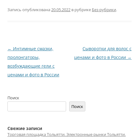
Запись опубликована
20.05.2022
в рубрике
Без рубрики
.
Навигация
←
Интимные смазки,
Сыворотки для волос с
по
пролонгаторы,
ценами и фото в России
→
записям
возбуждающие гели с
ценами и фото в России
Поиск
Поиск
Свежие записи
Торговая площадка Тольятти. Электронные рынки Тольятти.