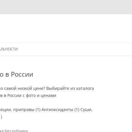
АЛЬНОСТИ
о в России
по самой низкой цене? Выбирайте из каталога
 в России с фото и ценами
еции, приправы (1) Антиоксиданты (1) Суши,
)
ике
Без рубрики
.