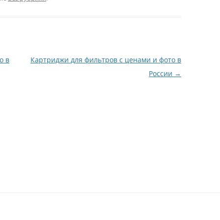
о в
Картриджи для фильтров с ценами и фото в
России
→