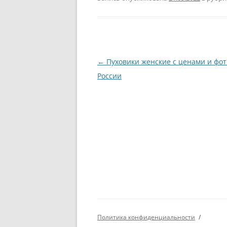
Навигация
←
Пуховики женские с ценами и фот
по
России
записям
Политика конфиденциальности