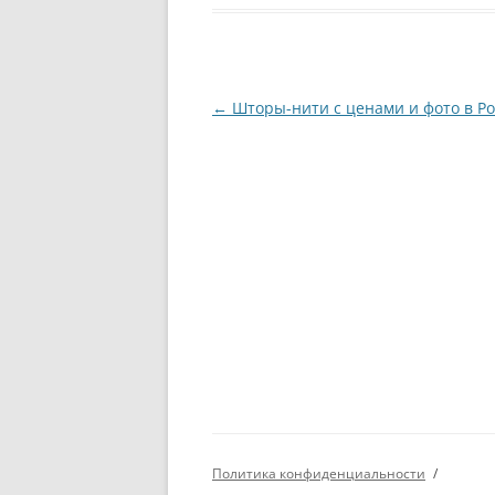
Навигация
←
Шторы-нити с ценами и фото в Р
по
записям
Политика конфиденциальности