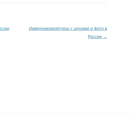
оссии
Иммуномодуляторы с ценами и фото в
России
→