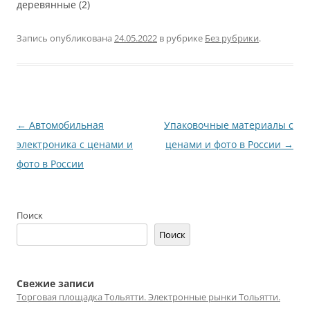
деревянные (2)
Запись опубликована
24.05.2022
в рубрике
Без рубрики
.
Навигация
←
Автомобильная
Упаковочные материалы с
по
электроника с ценами и
ценами и фото в России
→
записям
фото в России
Поиск
Поиск
Свежие записи
Торговая площадка Тольятти. Электронные рынки Тольятти.