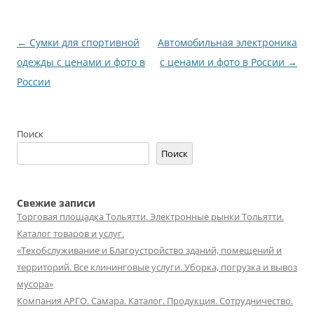
Навигация
←
Сумки для спортивной
Автомобильная электроника
по
одежды с ценами и фото в
с ценами и фото в России
→
записям
России
Поиск
Поиск
Свежие записи
Торговая площадка Тольятти. Электронные рынки Тольятти.
Каталог товаров и услуг.
«Техобслуживание и Благоустройство зданий, помещений и
территорий. Все клининговые услуги. Уборка, погрузка и вывоз
мусора»
Компания АРГО. Самара. Каталог. Продукция. Сотрудничество.