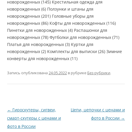
новорожденных (145) Крестильная одежда для
новорожденных (6) Ползунки и штаны для
новорожденных (201) Головные уборы для
новорожденных (86) Кофты для новорожденных (116)
Пинетки для новорожденных (4) Распашонки для
новорожденных (78) Футболки для новорожденных (71)
Платья для новорожденных (3) Куртки для
новорожденных (2) Комплекты для выписки (26) Зимние
конверты для новорожденных (11)
Запись опубликована
24.05.2022
в рубрике
Без рубрики
.
Навигация
←
Гироскутеры, сигвеи,
Цепи, цепочки с ценами и
по
смарт-скутеры с ценами и
фото в России
→
записям
фото в России