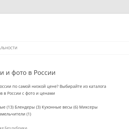
АЛЬНОСТИ
и и фото в России
России по самой низкой цене? Выбирайте из каталога
 в России с фото и ценами
е (13) Блендеры (3) Кухонные весы (6) Миксеры
змельчители (1)
ике
Без рубрики
.