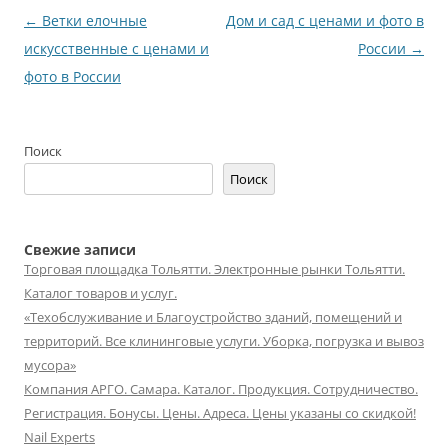
Навигация
←
Ветки елочные
Дом и сад с ценами и фото в
по
искусственные с ценами и
России
→
записям
фото в России
Поиск
Поиск
Свежие записи
Торговая площадка Тольятти. Электронные рынки Тольятти.
Каталог товаров и услуг.
«Техобслуживание и Благоустройство зданий, помещений и
территорий. Все клининговые услуги. Уборка, погрузка и вывоз
мусора»
Компания АРГО. Самара. Каталог. Продукция. Сотрудничество.
Регистрация. Бонусы. Цены. Адреса. Цены указаны со скидкой!
Nail Experts