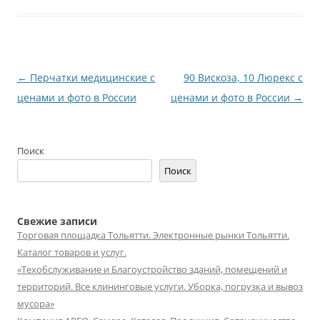
Навигация
←
Перчатки медицинские с
90 Вискоза, 10 Люрекс с
по
ценами и фото в России
ценами и фото в России
→
записям
Поиск
Поиск
Свежие записи
Торговая площадка Тольятти. Электронные рынки Тольятти.
Каталог товаров и услуг.
«Техобслуживание и Благоустройство зданий, помещений и
территорий. Все клининговые услуги. Уборка, погрузка и вывоз
мусора»