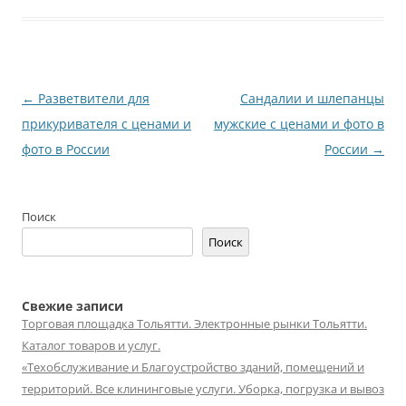
Навигация
←
Разветвители для
Сандалии и шлепанцы
по
прикуривателя с ценами и
мужские с ценами и фото в
записям
фото в России
России
→
Поиск
Поиск
Свежие записи
Торговая площадка Тольятти. Электронные рынки Тольятти.
Каталог товаров и услуг.
«Техобслуживание и Благоустройство зданий, помещений и
территорий. Все клининговые услуги. Уборка, погрузка и вывоз