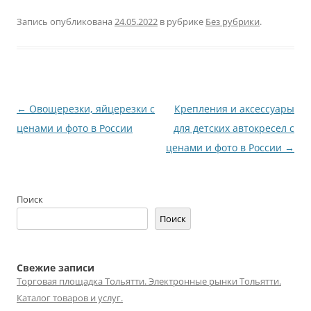
Запись опубликована
24.05.2022
в рубрике
Без рубрики
.
Навигация
←
Овощерезки, яйцерезки с
Крепления и аксессуары
по
ценами и фото в России
для детских автокресел с
записям
ценами и фото в России
→
Поиск
Поиск
Свежие записи
Торговая площадка Тольятти. Электронные рынки Тольятти.
Каталог товаров и услуг.