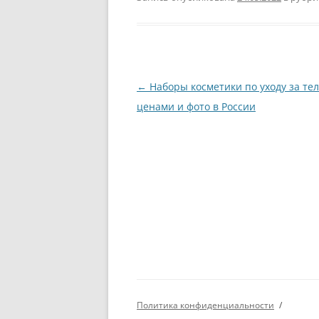
Навигация
←
Наборы косметики по уходу за тел
по
ценами и фото в России
записям
Политика конфиденциальности