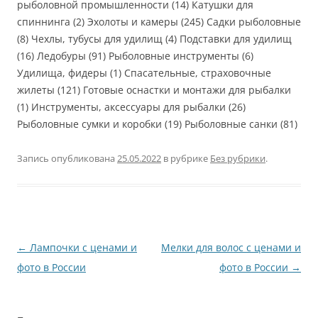
рыболовной промышленности (14) Катушки для
спиннинга (2) Эхолоты и камеры (245) Садки рыболовные
(8) Чехлы, тубусы для удилищ (4) Подставки для удилищ
(16) Ледобуры (91) Рыболовные инструменты (6)
Удилища, фидеры (1) Спасательные, страховочные
жилеты (121) Готовые оснастки и монтажи для рыбалки
(1) Инструменты, аксессуары для рыбалки (26)
Рыболовные сумки и коробки (19) Рыболовные санки (81)
Запись опубликована
25.05.2022
в рубрике
Без рубрики
.
Навигация
←
Лампочки с ценами и
Мелки для волос с ценами и
по
фото в России
фото в России
→
записям