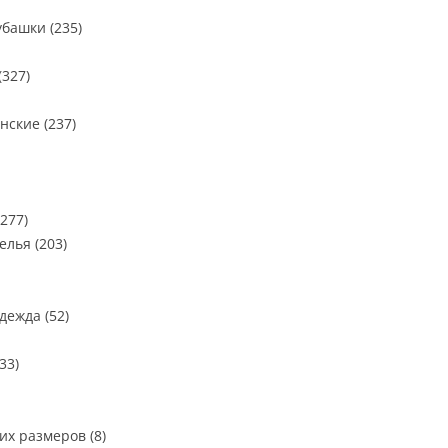
башки (235)
327)
нские (237)
277)
лья (203)
дежда (52)
33)
х размеров (8)