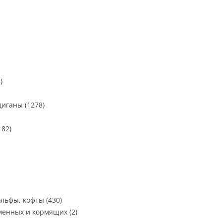
)
иганы (1278)
182)
ольфы, кофты (430)
менных и кормящих (2)