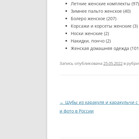
Летние женские комплекты (97)
Зимнее пальто женское (40)
Болеро женское (207)
Корсажи и корсеты женские (3)
Носки женские (2)
Накидки, пончо (2)
Женская домашняя одежда (101
Запись опубликована
25.05.2022
в рубр
Навигация
←
Шубы из каракуля и каракульчи с
по
и фото в России
записям