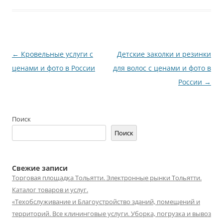
Навигация
←
Кровельные услуги с
Детские заколки и резинки
по
ценами и фото в России
для волос с ценами и фото в
записям
России
→
Поиск
Поиск
Свежие записи
Торговая площадка Тольятти. Электронные рынки Тольятти.
Каталог товаров и услуг.
«Техобслуживание и Благоустройство зданий, помещений и
территорий. Все клининговые услуги. Уборка, погрузка и вывоз