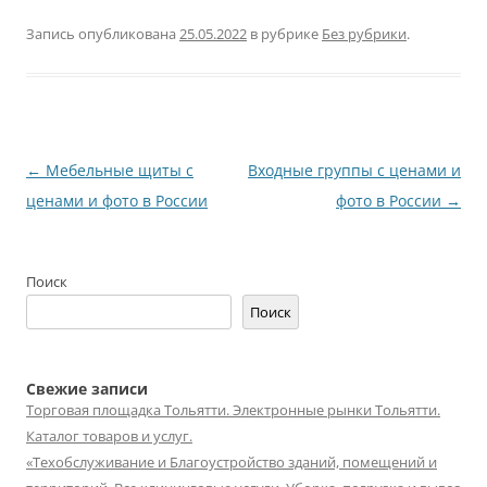
Запись опубликована
25.05.2022
в рубрике
Без рубрики
.
Навигация
←
Мебельные щиты с
Входные группы с ценами и
по
ценами и фото в России
фото в России
→
записям
Поиск
Поиск
Свежие записи
Торговая площадка Тольятти. Электронные рынки Тольятти.
Каталог товаров и услуг.
«Техобслуживание и Благоустройство зданий, помещений и