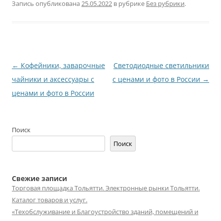
Запись опубликована
25.05.2022
в рубрике
Без рубрики
.
Навигация
←
Кофейники, заварочные
Светодиодные светильники
по
чайники и аксессуары с
с ценами и фото в России
→
записям
ценами и фото в России
Поиск
Поиск
Свежие записи
Торговая площадка Тольятти. Электронные рынки Тольятти.
Каталог товаров и услуг.
«Техобслуживание и Благоустройство зданий, помещений и