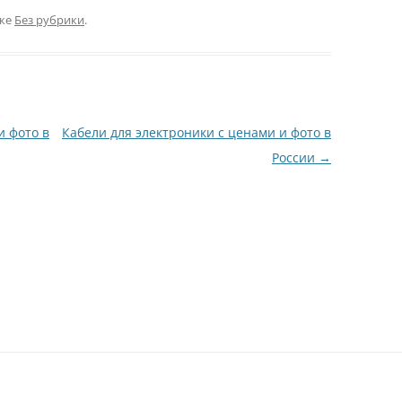
ике
Без рубрики
.
и фото в
Кабели для электроники с ценами и фото в
России
→