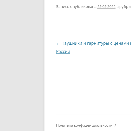
Запись опубликована
25.05.2022
в рубр
Навигация
←
Наушники и гарнитуры с ценами 
по
России
записям
Политика конфиденциальности