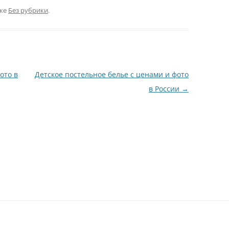
ике
Без рубрики
.
ото в
Детское постельное белье с ценами и фото
в России
→