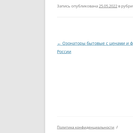
Запись опубликована
25.05.2022
в рубр
Навигация
←
Озонаторы бытовые с ценами и ф
по
России
записям
Политика конфиденциальности