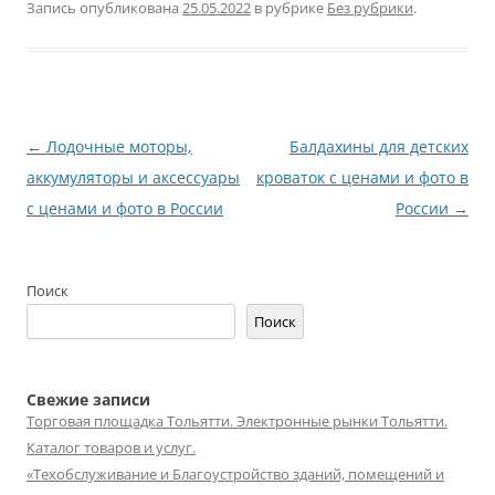
Запись опубликована
25.05.2022
в рубрике
Без рубрики
.
Навигация
←
Лодочные моторы,
Балдахины для детских
по
аккумуляторы и аксессуары
кроваток с ценами и фото в
записям
с ценами и фото в России
России
→
Поиск
Поиск
Свежие записи
Торговая площадка Тольятти. Электронные рынки Тольятти.
Каталог товаров и услуг.
«Техобслуживание и Благоустройство зданий, помещений и