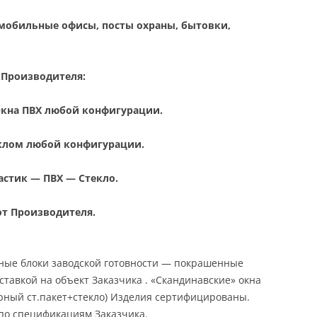
 мобильные офисы, посты охраны, бытовки,
 Производителя:
 Окна ПВХ любой конфигурации.
клом любой конфигурации.
астик — ПВХ — Стекло.
от Производителя.
нные блоки заводской готовности — покрашенные
ставкой на объект Заказчика . «Скандинавские» окна
рный ст.пакет+стекло) Изделия сертифицированы.
 по спецификациям Заказчика.