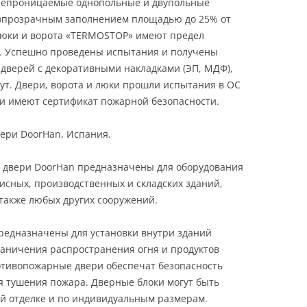
непроницаемые однопольные и двупольные
етопрозрачным заполнением площадью до 25% от
люки и ворота «TERMOSTOP» имеют предел
нут. Успешно проведены испытания и получены
дверей с декоративными накладками (ЭП, МДФ),
ут. Двери, ворота и люки прошли испытания в ОС
и имеют сертификат пожарной безопасности.
ери DoorHan, Испания.
 двери DoorHan предназначены для оборудования
сных, производственных и складских зданий,
 также любых других сооружений.
едназначены для установки внутри зданий
раничения распространения огня и продуктов
тивопожарные двери обеспечат безопасность
я тушения пожара. Дверные блоки могут быть
ой отделке и по индивидуальным размерам.