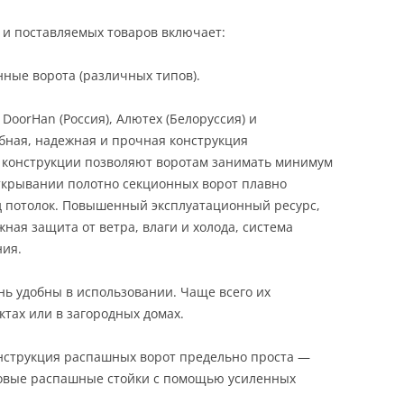
и поставляемых товаров включает:
ые ворота (различных типов).
orHan (Россия), Алютех (Белоруссия) и
бная, надежная и прочная конструкция
 конструкции позволяют воротам занимать минимум
ткрывании полотно секционных ворот плавно
д потолок. Повышенный эксплуатационный ресурс,
ная защита от ветра, влаги и холода, система
ния.
ь удобны в использовании. Чаще всего их
ах или в загородных домах.
нструкция распашных ворот предельно проста —
ковые распашные стойки с помощью усиленных