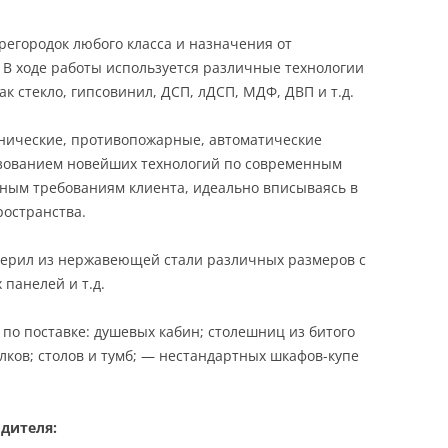
егородок любого класса и назначения от
 В ходе работы используется различные технологии
к стекло, гипсовинил, ДСП, лДСП, МДФ, ДВП и т.д.
нические, противопожарные, автоматические
зованием новейших технологий по современным
ьным требованиям клиента, идеально вписываясь в
ространства.
 перил из нержавеющей стали различных размеров с
панелей и т.д.
 по поставке: душевых кабин; столешниц из битого
лков; столов и тумб; — нестандартных шкафов-купе
дителя: