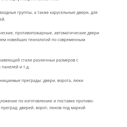
ходные группы, а также карусельные двери, для
ей.
ческие, противопожарные, автоматические двери
ием новейших технологий по современным
ржавеющей стали различных размеров с
панелей и т.д.
ицаемые преграды: двери, ворота, люки
ожение по изготовлению и поставке противо-
реград: дверей, ворот, люков под маркой