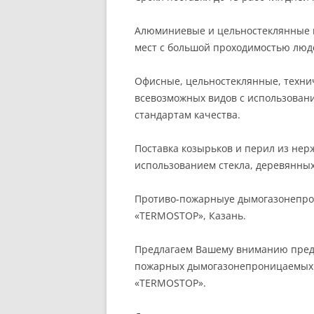
Алюминиевые и цельностеклянные в
мест с большой проходимостью люд
Офисные, цельностеклянные, техни
всевозможных видов с использован
стандартам качества.
Поставка козырьков и перил из не
использованием стекла, деревянных 
Противо-пожарныуе дымогазонепрон
«TERMOSTOP», Казань.
Предлагаем Вашему вниманию предл
пожарных дымогазонепроницаемых п
«TERMOSTOP».