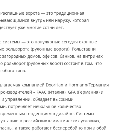
 Распашные ворота — это традиционная
крывающимися внутрь или наружу, которая
ествует уже многие сотни лет.
е системы — это популярные сегодня оконные
е рольворота (рулонные ворота). Рольставни
 загородных домов, офисов, банков, на витринах
 рольворот (рулонных ворот) состоит в том, что
 любого типа.
едлагаемая компанией DoorHan и Hormann(Германия
производителей – FAAC (Италия), GFA (Германия) и
е и управлении, обладает высокими
ми, потребляет небольшое количество
современным тенденциям в дизайне. Системы
уатацию в российских климатических условиях,
пасны, а также работают бесперебойно при любой