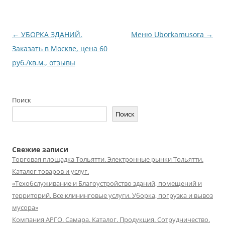
Навигация
←
УБОРКА ЗДАНИЙ,
Меню Uborkamusora
→
по
Заказать в Москве, цена 60
записям
руб./кв.м., отзывы
Поиск
Поиск
Свежие записи
Торговая площадка Тольятти. Электронные рынки Тольятти.
Каталог товаров и услуг.
«Техобслуживание и Благоустройство зданий, помещений и
территорий. Все клининговые услуги. Уборка, погрузка и вывоз
мусора»
Компания АРГО. Самара. Каталог. Продукция. Сотрудничество.