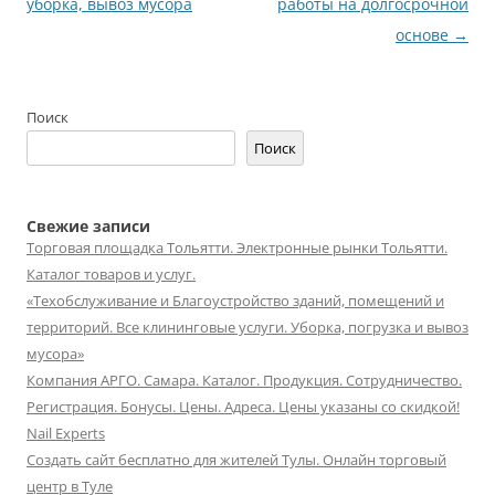
уборка, вывоз мусора
работы на долгосрочной
основе
→
Поиск
Поиск
Свежие записи
Торговая площадка Тольятти. Электронные рынки Тольятти.
Каталог товаров и услуг.
«Техобслуживание и Благоустройство зданий, помещений и
территорий. Все клининговые услуги. Уборка, погрузка и вывоз
мусора»
Компания АРГО. Самара. Каталог. Продукция. Сотрудничество.
Регистрация. Бонусы. Цены. Адреса. Цены указаны со скидкой!
Nail Experts
Создать сайт бесплатно для жителей Тулы. Онлайн торговый
центр в Туле