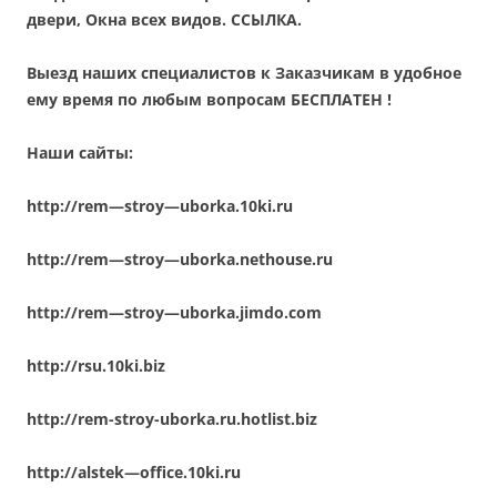
двери, Окна всех видов. ССЫЛКА.
Выезд наших специалистов к Заказчикам в удобное
ему время по любым вопросам
БЕСПЛАТЕН !
Наши сайты:
http
://
rem
—
stroy
—
uborka
.10
ki
.
ru
http
://
rem
—
stroy
—
uborka
.
nethouse
.
ru
http
://
rem
—
stroy
—
uborka
.
jimdo
.
com
http
://
rsu
.10
ki
.
biz
http://rem-stroy-uborka.ru.hotlist.biz
http
://
alstek
—
office
.10
ki
.
ru