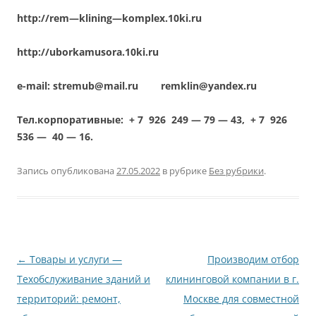
http
://
rem
—
klining
—
komplex
.10
ki
.
ru
http
://
uborkamusora
.10
ki
.
ru
e-mail:
stremub@mail.ru
remklin@yandex.ru
Тел.корпоративные:
+ 7 926 249 — 79 — 43,
+ 7 926
536 — 40 — 16.
Запись опубликована
27.05.2022
в рубрике
Без рубрики
.
Навигация
←
Товары и услуги —
Производим отбор
по
Техобслуживание зданий и
клининговой компании в г.
записям
территорий: ремонт,
Москве для совместной