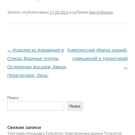
Запись опубликована
27.05.2022
в рубрике
Без рубрики
.
Навигация
←
Изделия из Алюминия и
Комплексная уборка зданий,
по
Стекла: Входные группы,
помещений и территорий
записям
Остекление фасадов, Двери,
→
Перегородки, Окна.
Поиск
Поиск
Свежие записи
Торговая площадка Тольятти. Электронные рынки Тольятти.