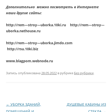
Дополнительно можно посмотреть в Интернете
наши другие сайты:
http
://
rem
—
stroy
—
uborka
.10
ki
.
ru
http
://
rem
—
stroy
—
uborka
.
nethouse
.
ru
http
://
rem
—
stroy
—
uborka
.
jimdo
.
com
http
://
rsu
.10
ki
.
biz
www.blagpom.webnode.ru
Запись опубликована
28.05.2022
в рубрике
Без рубрики
.
Навигация
←
УБОРКА ЗДАНИЙ,
ДУШЕВЫЕ КАБИНЫ ИЗ
по
ПОМЕЩЕНИЙ И
СТЕКЛА
→