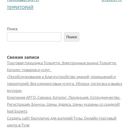
записям
ТЕРРИТОРИЙ
Поиск
Поиск
Свежие записи
Торговая площадка Тольятти. Электронные рынки Тольятти.
Каталог товаров и услуг.
«Техобслуживание и Благоустройство зданий, помещений и
территорий. Все клининговые услуги. Уборка, погрузка и вывоз
мусора»
Компания АРГО. Самара. Каталог. Продукция. Сотрудничество.
Регистрация. Бонусы. Цены. Адреса. Цены указаны со скидкой!
Nail Experts
Создать сайт бесплатно для жителей Тулы. Онлайн торговый
центр в Туле