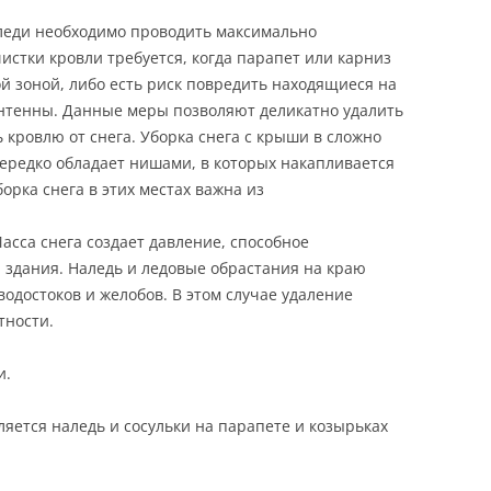
аледи необходимо проводить максимально
истки кровли требуется, когда парапет или карниз
 зоной, либо есть риск повредить находящиеся на
нтенны. Данные меры позволяют деликатно удалить
ь кровлю от снега. Уборка снега с крыши в сложно
нередко обладает нишами, в которых накапливается
орка снега в этих местах важна из
асса снега создает давление, способное
 здания. Наледь и ледовые обрастания на краю
одостоков и желобов. В этом случае удаление
тности.
и.
ляется наледь и сосульки на парапете и козырьках