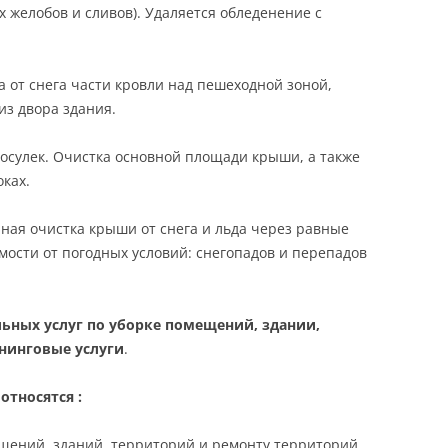
х желобов и сливов). Удаляется обледенение с
а от снега части кровли над пешеходной зоной,
из двора здания.
сосулек. Очистка основной площади крыши, а также
ках.
рная очистка крыши от снега и льда через равные
мости от погодных условий: снегопадов и перепадов
ьных услуг по уборке помещений, здании,
ининговые услуги
.
относятся :
щений, зданий, территорий и ремонту территорий.