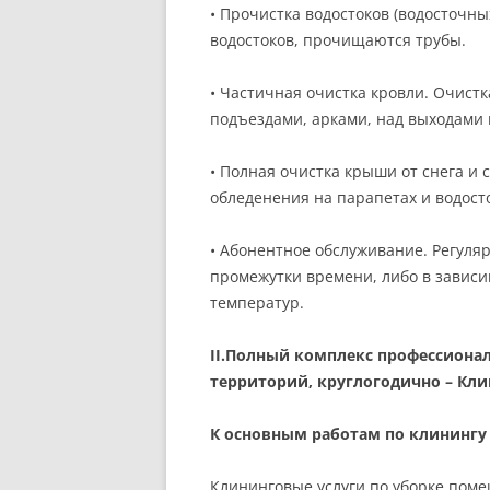
• Прочистка водостоков (водосточны
водостоков, прочищаются трубы.
• Частичная очистка кровли. Очистк
подъездами, арками, над выходами 
• Полная очистка крыши от снега и 
обледенения на парапетах и водосто
• Абонентное обслуживание. Регуля
промежутки времени, либо в зависи
температур.
II.Полный комплекс профессионал
территорий, круглогодично – Кл
К основным работам по клинингу 
Клининговые услуги по уборке поме