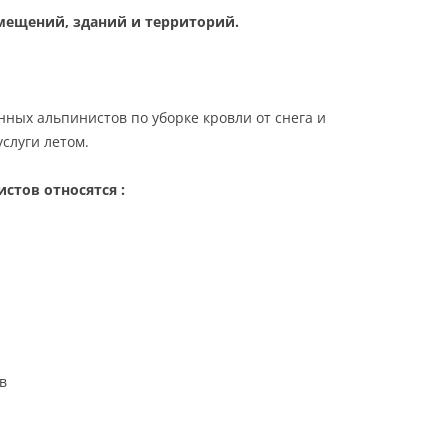
мещений, зданий и территорий.
ных альпинистов по уборке кровли от снега и
слуги летом.
стов относятся :
в