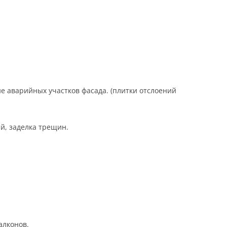
ие аварийных участков фасада. (плитки отслоений
ий, заделка трещин.
.
алконов.