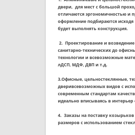
двери
, для мест с большой прох
отличаются эргономичностью и пр
оформление подбираются исходя 
будет выполнять конструкция.
2. П
роектирование и возведени
санитарно-технических до офисны
технологии и всевозможные матер
лДСП, МДФ, ДВП и т.д.
3.
Офисные, цельностеклянные, те
двери
всевозможных видов с исп
современным стандартам качеств
идеально вписываясь в интерьер 
4.
Заказы на поставку козырьков
размеров с использованием стекла