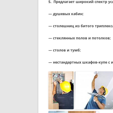
5. П
редлагает широкий спектр усл
— душевых кабин;
— столешниц из битого триплекс
— стеклянных полов и потолков;
— столов и тумб;
— нестандартных шкафов-купе с и