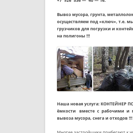
+7 926 536 — 40 — 16.
Вывоз мусора, грунта, металлолом
осуществляем под «ключ», т.е. м
грузчиков для погрузки и контей
на полигоны !!!
Наша новая услуга: КОНТЕЙНЕР П
ёмкости вместе с рабочими и 
вывоза мусора, снега и отходов !!!
Многие застройщики прибегают к у