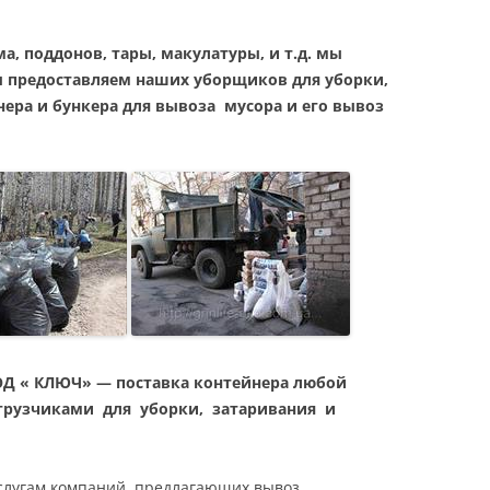
а, поддонов, тары, макулатуры, и т.д. мы
ы предоставляем наших уборщиков для уборки,
нера и бункера для вывоза мусора и его вывоз
ОД « КЛЮЧ» — поставка контейнера любой
грузчиками для уборки, затаривания и
слугам компаний, предлагающих вывоз