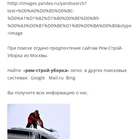
htttp://images.yandex.ru/yandsearch?
text=%D0%A0%D0%B5%D0%BC-
%D0%A1%D1%82%D1%80%D0%BE%D0%B9-
%D0%A3%D0%B1%D0%BE%D1%80%D0%BA%D0%B0&stype
=image
При поиске отдано предпочтение сайтам Рем-Строй-
Уборка из Москвы.
Найти «
рем-строй-уборка
» легко в других поисковых
системах: Google Mail.ru Bing
Вы получите всю информацию о нас.