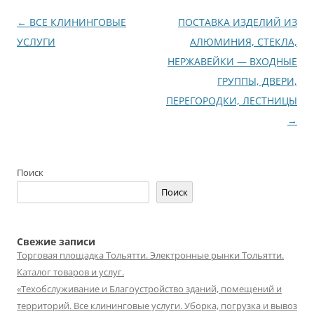
Навигация
←
ВСЕ КЛИНИНГОВЫЕ
ПОСТАВКА ИЗДЕЛИЙ ИЗ
по
УСЛУГИ
АЛЮМИНИЯ, СТЕКЛА,
записям
НЕРЖАВЕЙКИ — ВХОДНЫЕ
ГРУППЫ, ДВЕРИ,
ПЕРЕГОРОДКИ, ЛЕСТНИЦЫ
→
Поиск
Поиск
Свежие записи
Торговая площадка Тольятти. Электронные рынки Тольятти.
Каталог товаров и услуг.
«Техобслуживание и Благоустройство зданий, помещений и
территорий. Все клининговые услуги. Уборка, погрузка и вывоз