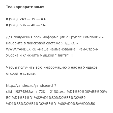
Тел.корпоративные:
8 (926)
249
—
79
—
43.
8 (926)
536
—
40
—
16.
Для получения всей информации о Группе Компаний –
наберите в поисковой системе ЯНДЕКС »
WWW.YANDEX.RU «наше наименование: Рем-Строй-
Уборка и кликните мышкой “Найти” !!!
Чтобы получить всю информацию о нас на Яндаксе
откройте ссылки:
http://yandex.ru/yandsearch?
clid=1987486&win=72&lr=213&text=%D1%80%D0%B5%D0%
BC-%D1%81%D1%82%D1%80%D0%BE%D0%B9-
%D1%83%D0%B1%D0%BE%D1%80%D0%BA%D0%B0